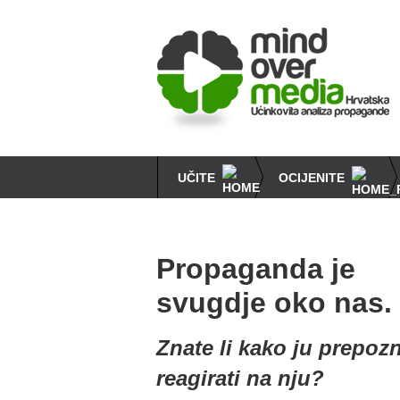
Skip
to
main
content
UČITE
OCIJENITE
Main
propaganda
navigation
techniques
Propaganda je
svugdje oko nas.
Znate li kako ju prepozn
reagirati na nju?