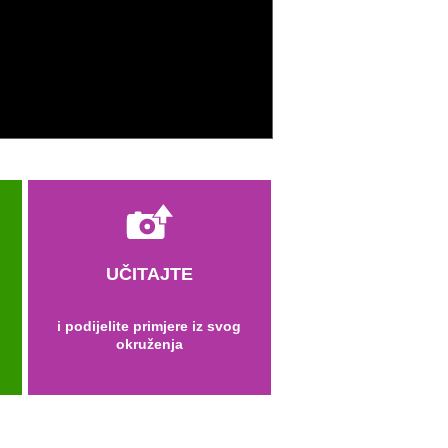
UČITAJTE
i podijelite primjere iz svog
okruženja