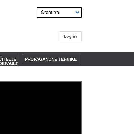
Select
your
language
Log in
User
account
ČITELJE
PROPAGANDNE TEHNIKE
menu