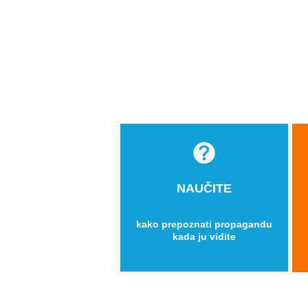
NAUČITE
kako prepoznati propagandu
kada ju vidite