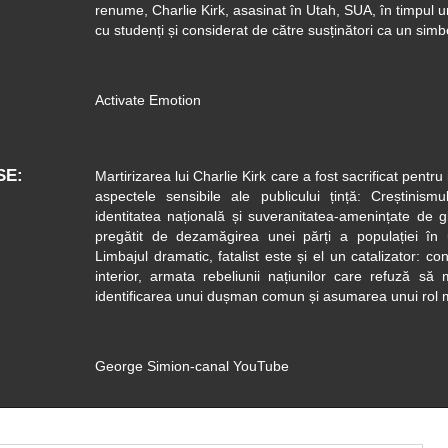
renume, Charlie Kirk, asasinat în Utah, SUA, în timpul
cu studenți și considerat de către susținători ca un simbo
Activate Emotion
SE
Martirizarea lui Charlie Kirk care a fost sacrificat pentru
aspectele sensibile ale publicului țință: Creștinism
identitatea națională și suveranitatea-amenințate de g
pregătit de dezamăgirea unei părți a populației în 
Limbajul dramatic, fatalist este și el un catalizator: c
interior, armata rebeliunii națiunilor care refuză să
identificarea unui dușman comun și asumarea unui rol 
George Simion-canal YouTube