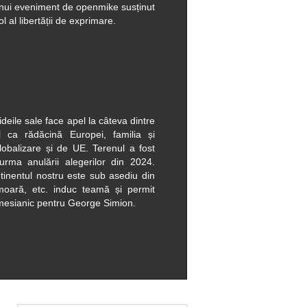
 unui eveniment de openmike susținut
l al libertății de exprimare.
 ideile sale face apel la câteva dintre
ul ca rădăcină Europei, familia și
lobalizare și de UE. Terenul a fost
urma anulării alegerilor din 2024.
ontinentul nostru este sub asediu din
 moară, etc. induc teamă și permit
mesianic pentru George Simion.