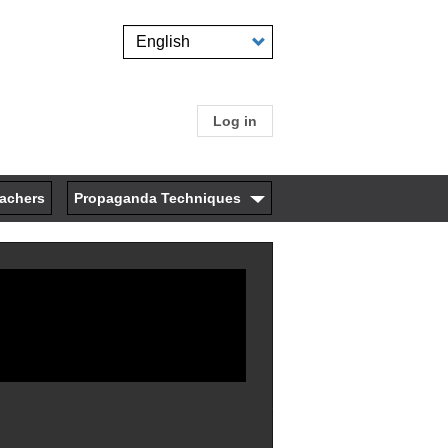
Select
your
language
Log in
User
account
eachers
Propaganda Techniques
menu