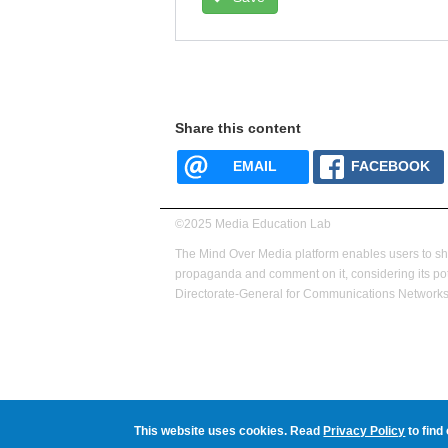
Share this content
EMAIL
FACEBOOK
©2025 Media Education Lab
footer
The Mind Over Media platform enables users to s
menu
propaganda and comment on it, considering its pot
Directorate-General for Communications Networks,
This website uses cookies. Read
Privacy Policy
to find