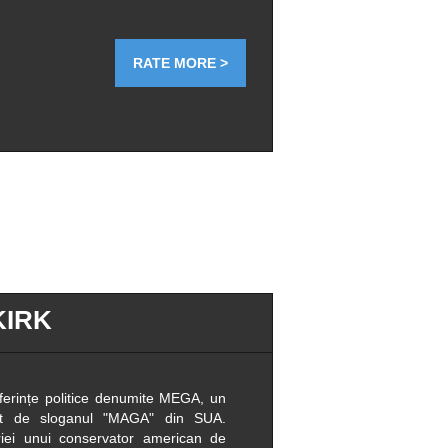
RATE MORE >
KIRK
onferințe politice denumite MEGA, un
at de sloganul "MAGA" din SUA.
riei unui conservator american de