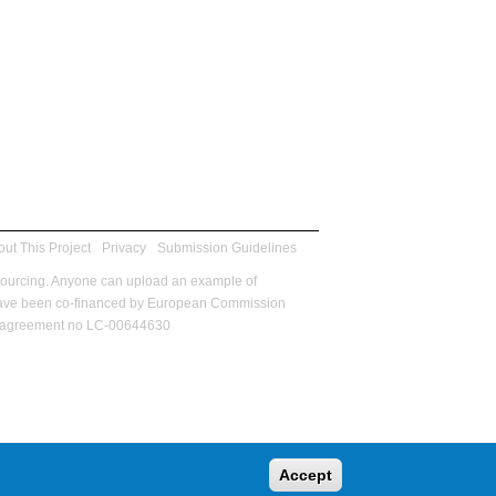
ut This Project
Privacy
Submission Guidelines
sourcing. Anyone can upload an example of
m have been co-financed by European Commission
ant agreement no LC-00644630
Accept