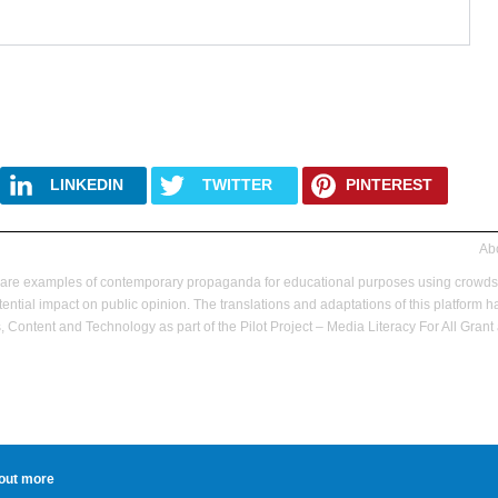
LINKEDIN
TWITTER
PINTEREST
Abo
hare examples of contemporary propaganda for educational purposes using crowd
ential impact on public opinion.
The translations and adaptations of this platfor
 Content and Technology as part of the Pilot Project – Media Literacy For All Gr
 out more