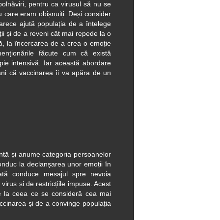
lnăviri, pentru ca virusul să nu se
u care eram obișnuiți. Deși consider
arece ajută populația de a înțelege
ii și de a reveni cât mai repede la o
că, la încercarea de a crea o emoție
menționările făcute cum că există
apie intensivă. Iar această abordare
i că vaccinarea îi va apăra de un
ntă și anume categoria persoanelor
conduc la declanșarea unor emoții în
dată conduce mesajul spre nevoia
irus și de restricțiile impuse. Acest
ge la ceea ce se consideră cea mai
cinarea și de a convinge populația