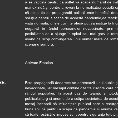
a se vaccina pentru că astfel va scade numărul de îmbo
mai extindă și pentru a reveni la normalitatea socială c
că acest tip de propagandă politică este benefică deo
soluțiile pentru a scăpa de această pandemie,de restricț
viață normală, unele cuvinte alese pot să instige la fri
negativă în rândul persoanelor nevaccinate, prin 
posibiliatea de a ajunge în spital sau mai grav la ter
având ca scop convingerea unui număr mare de român
scenariu sumbru.
Activate Emotion
SE
Este propagandă deoarece se adresează unui public ți
nevaccinate, iar mesajul conține diferite cuvinte care 
rândul populației, în acest caz de teamă, și toto
publicului larg și anume de a scăpa societatea de acest v
mesaj încearcă să influențeze publicul spre a recur
bună soluție pentru a scăpa de pandemie și anume vac
că toate restricțiile impuse sunt pentru siguranța tututor.