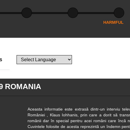
HARMFUL
S
19 ROMANIA
Aceasta informatie este extrasă dintr-un interviu tele
României , Klaus Iohhanis, prin care a dorit să trans
românii dar în special pentru acei români care încă n
Cuvintele folosite de acesta reprezintă un îndemn pen