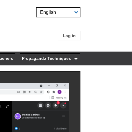
Select
your
language
Log in
User
account
eachers
Propaganda Techniques
menu