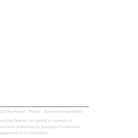
ut This Project
Privacy
Submission Guidelines
sourcing. Anyone can upload an example of
m have been co-financed by European Commission
ant agreement no LC-00644630