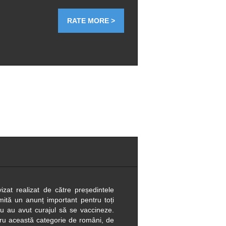
RATE MORE >
vizat realizat de către președintele
mită un anunț important pentru toți
u au avut curajul să se vaccineze.
tru această categorie de români, de