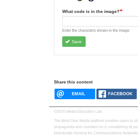
What code is in the image?
Enter the characters shown in the image.
Save
Share this content
EMAIL
FACEBOOK
©2025 Media Education Lab
footer
The Mind Over Media platform enables users to s
menu
propaganda and comment on it, considering its pot
Directorate-General for Communications Networks,