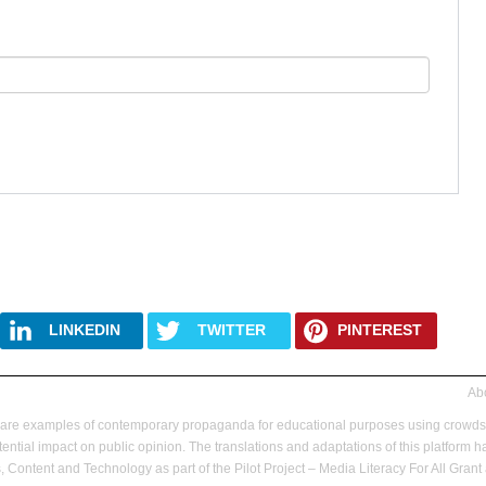
LINKEDIN
TWITTER
PINTEREST
Abo
hare examples of contemporary propaganda for educational purposes using crowd
ential impact on public opinion.
The translations and adaptations of this platfor
 Content and Technology as part of the Pilot Project – Media Literacy For All Gr