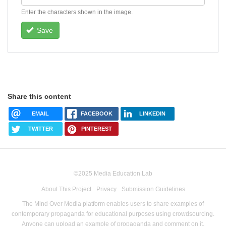
Enter the characters shown in the image.
Save
Share this content
EMAIL
FACEBOOK
LINKEDIN
TWITTER
PINTEREST
©2025 Media Education Lab
footer
About This Project
Privacy
Submission Guidelines
menu
The Mind Over Media platform enables users to share examples of
contemporary propaganda for educational purposes using crowdsourcing.
Anyone can upload an example of propaganda and comment on it,