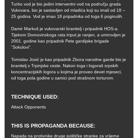
Turbo vod je bio jedini interventni vod na području grada
Vukovara, bio je sastavljen od mladića koji su imali od 18 –
25 godina. Vod je imao 18 pripadnika od toga 6 poginulih.
Damir Markuš je vukovarski branitelj i pripadnik HOS-a.
Tijekom Domovinskoga rata triput je ranjen, a umirovljen je
2001. godine kao pripadnik Pete gardijske brigade
”Sokolovi”.
Tomislav Josić je kao pripadnik Zbora narodne garde bio je
branitelj s Trpinjske ceste. Nakon toga i logoraš srpskih
koncentracijskih logora u kojima je proveo devet mjeseci,
od toga pola godine u samici pod strašnom torturom.
TECHNIQUE USED
Attack Opponents
THIS IS PROPAGANDA BECAUSE
Napada na protivnike druge političke stranke za vrijeme