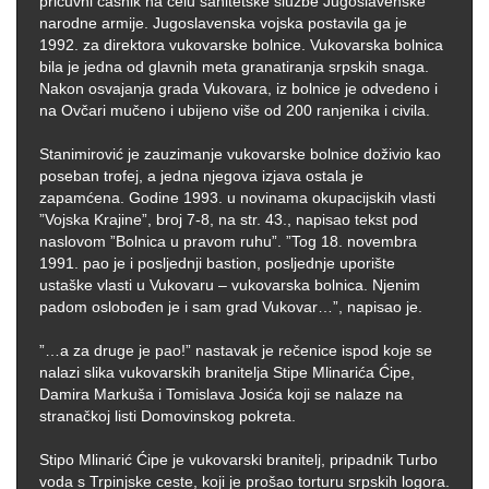
pričuvni časnik na čelu sanitetske službe Jugoslavenske
narodne armije. Jugoslavenska vojska postavila ga je
1992. za direktora vukovarske bolnice. Vukovarska bolnica
bila je jedna od glavnih meta granatiranja srpskih snaga.
Nakon osvajanja grada Vukovara, iz bolnice je odvedeno i
na Ovčari mučeno i ubijeno više od 200 ranjenika i civila.
Stanimirović je zauzimanje vukovarske bolnice doživio kao
poseban trofej, a jedna njegova izjava ostala je
zapamćena. Godine 1993. u novinama okupacijskih vlasti
”Vojska Krajine”, broj 7-8, na str. 43., napisao tekst pod
naslovom ”Bolnica u pravom ruhu”. ”Tog 18. novembra
1991. pao je i posljednji bastion, posljednje uporište
ustaške vlasti u Vukovaru – vukovarska bolnica. Njenim
padom oslobođen je i sam grad Vukovar…”, napisao je.
”…a za druge je pao!” nastavak je rečenice ispod koje se
nalazi slika vukovarskih branitelja Stipe Mlinarića Ćipe,
Damira Markuša i Tomislava Josića koji se nalaze na
stranačkoj listi Domovinskog pokreta.
Stipo Mlinarić Ćipe je vukovarski branitelj, pripadnik Turbo
voda s Trpinjske ceste, koji je prošao torturu srpskih logora.