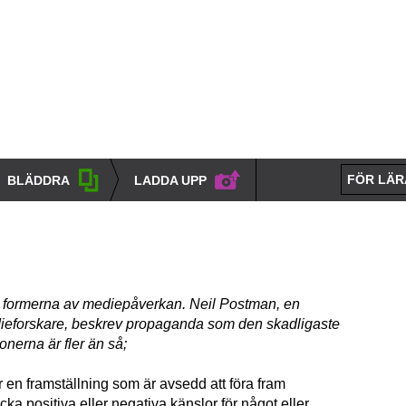
FÖR LÄR
BLÄDDRA
LADDA UPP
 formerna av mediepåverkan. Neil Postman, en
ieforskare, beskrev propaganda som den skadligaste
onerna är fler än så;
 en framställning som är avsedd att föra fram
cka positiva eller negativa känslor för något eller