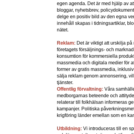
egen agenda. Det är med hjälp av a
bloggar, nyhetsbrev, policydokument o
delge en positiv bild av den egna 
innehåll skapas i tidningsartiklar, b
nätet.
Reklam:
Det är viktigt att urskilja 
företagets försäljnings- och marknad
konsumtion för kommersiella produkte
massmedia och digitala medier för att
former av gratis massmedia, inklusi
sälja reklam genom annonsering, vilke
tjänster.
Offentlig förvaltning:
Våra samhällel
medborgarnas beteende och attityde
relaterar till folkhälsan informeras
kampanjer. Politiska påverkningsmet
krigföring länder emellan som en ka
Utbildning:
Vi introduceras till en 