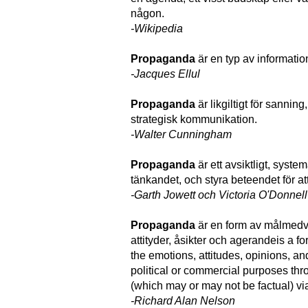
någon.
-Wikipedia
Propaganda
är en typ av informati
-Jacques Ellul
Propaganda
är likgiltigt för sannin
strategisk kommunikation.
-Walter Cunningham
Propaganda
är ett avsiktligt, system
tänkandet, och styra beteendet för 
-Garth Jowett och Victoria O'Donnell
Propaganda
är en form av målmedve
attityder, åsikter och agerandeis a f
the emotions, attitudes, opinions, an
political or commercial purposes th
(which may or may not be factual) v
-Richard Alan Nelson