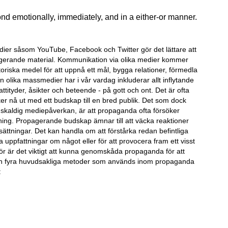
ond emotionally, immediately, and in a either-or manner.
er såsom YouTube, Facebook och Twitter gör det lättare att
erande material. Kommunikation via olika medier kommer
toriska medel för att uppnå ett mål, bygga relationer, förmedla
 olika massmedier har i vår vardag inkluderar allt inflytande
ttityder, åsikter och beteende - på gott och ont. Det är ofta
er nå ut med ett budskap till en bred publik. Det som dock
 skaldig mediepåverkan, är att propaganda ofta försöker
ning. Propagerande budskap ämnar till att väcka reaktioner
ättningar. Det kan handla om att förstårka redan befintliga
 uppfattningar om något eller för att provocera fram ett visst
ör är det viktigt att kunna genomskåda propaganda för att
dan fyra huvudsakliga metoder som används inom propaganda
: