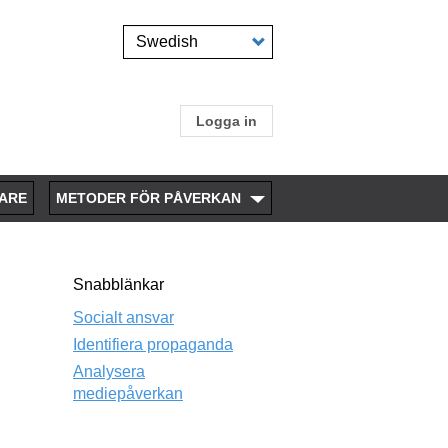
Select
your
language
Logga in
User
account
ARE
METODER FÖR PÅVERKAN
menu
Snabblänkar
Socialt ansvar
Identifiera propaganda
Analysera
mediepåverkan