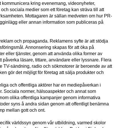
tt kommunicera kring evenemang, videonyheter,
ch sociala medier som ett företag kan sträva till att
verksamheten. Mottagaren är sällan medveten om hur PR-
logginlägg eller annan information som publiceras på
på reklam och propaganda. Reklamens syfte är att stödja
sföringsmål. Annonsering skapas för att öka på
r eller tjänster, genom att använda olika former av
 påverka läsare, tittare, användare eller lyssnare. Flera
ve TV-sändning, radio och sökmotorer är beroende av att
n gör det möjligt för företag att sälja produkter och
iga och offentliga aktörer har en mediepåverkan i
r. Sociala normer, hälsoaspekter och annat som
 genom olika offentliga kampanjer genom informativa
oder syns å andra sidan genom att offentligt benämna
mp mellan gott och ont.
specifik världssyn genom vår utbildning, varmed skolor