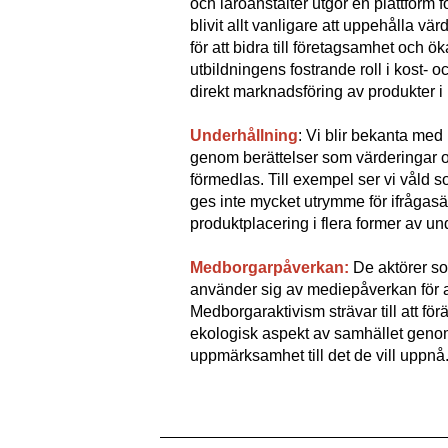
och läroanstalter utgör en plattform 
blivit allt vanligare att uppehålla vä
för att bidra till företagsamhet och ök
utbildningens fostrande roll i kost-
direkt marknadsföring av produkter 
Underhållning
: Vi blir bekanta med
genom berättelser som värderingar oc
förmedlas. Till exempel ser vi våld so
ges inte mycket utrymme för ifrågas
produktplacering i flera former av un
Medborgarpåverkan:
De aktörer so
använder sig av mediepåverkan för a
Medborgaraktivism strävar till att fö
ekologisk aspekt av samhället genom
uppmärksamhet till det de vill uppnå