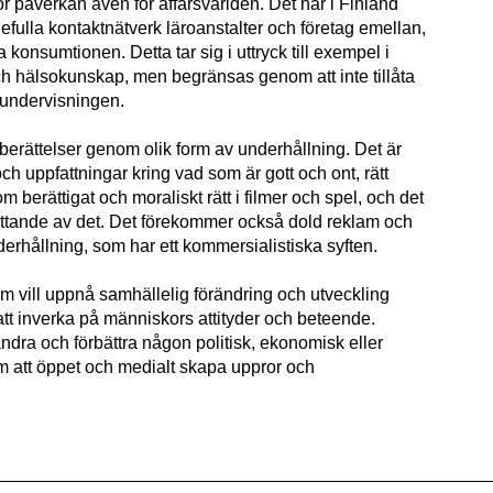
för påverkan även för affärsvärlden. Det har i Finland
rdefulla kontaktnätverk läroanstalter och företag emellan,
a konsumtionen. Detta tar sig i uttryck till exempel i
 och hälsokunskap, men begränsas genom att inte tillåta
i undervisningen.
 berättelser genom olik form av underhållning. Det är
h uppfattningar kring vad som är gott och ont, rätt
m berättigat och moraliskt rätt i filmer och spel, och det
ättande av det. Det förekommer också dold reklam och
derhållning, som har ett kommersialistiska syften.
m vill uppnå samhällelig förändring och utveckling
tt inverka på människors attityder och beteende.
rändra och förbättra någon politisk, ekonomisk eller
 att öppet och medialt skapa uppror och
.