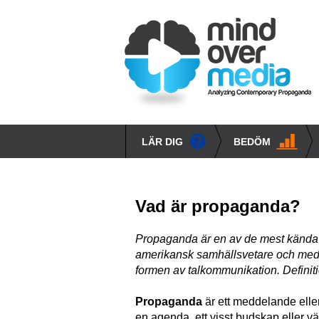
Hoppa
till
huvudinnehåll
LÄR DIG
BEDÖM
Main
propaganda
navigation
techniques
Vad är propaganda?
Propaganda är en av de mest kända
amerikansk samhällsvetare och med
formen av talkommunikation. Definiti
Propaganda
är ett meddelande eller
en agenda, ett visst budskap eller vä