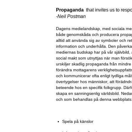
Propaganda
that invites us to resp
-Neil Postman
Dagens medielandskap, med sociala medi
både genomskåda och producera propag
alltid att använda sig av symboler och re
information och underhålla. Den påverkan
mediernas budskap har på vår självbild, a
social makt som utnyttjas när man försök
urskiljer skadlig propaganda från mindre
förändra mottagarens verklighetsuppfatt
och kommunicerar ofta enligt tydliga måls
övertygelser hos människor, att förädndra
beteende hos en specifik folkgrupp. Därf
skapa en sanningsenlig världsbild. Ne
och som behandlas på denna webbplats
Spela på känslor